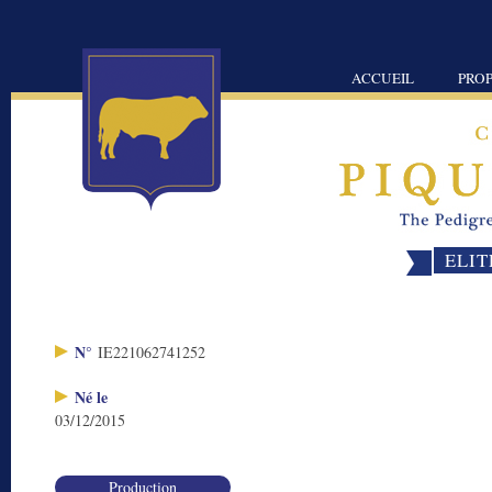
ACCUEIL
PROP
ELIT
N°
IE221062741252
Né le
03/12/2015
Production