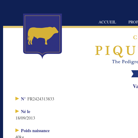
ACCUEIL
PROP
Va
N°
FR2424313833
Né le
18/09/2013
Poids naissance
40kg