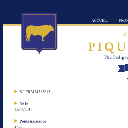
ACCUEIL
PROP
N°
FR2424313813
Né le
15/04/2013
Poids naissance
45kg