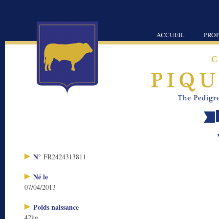
ACCUEIL
PROP
N°
FR2424313811
Né le
07/04/2013
Poids naissance
42kg